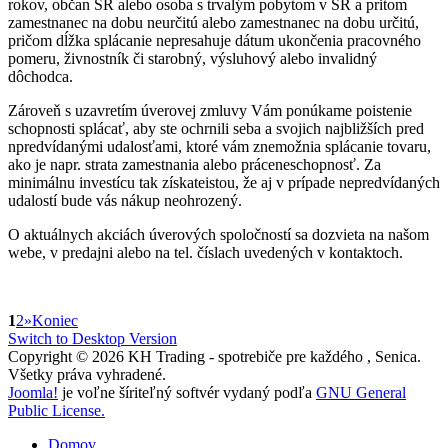
rokov, občan SR alebo osoba s trvalým pobytom v SR a pritom
zamestnanec na dobu neurčitú alebo zamestnanec na dobu určitú,
pričom dĺžka splácanie nepresahuje dátum ukončenia pracovného
pomeru, živnostník či starobný, výsluhový alebo invalidný
dôchodca.
Zároveň s uzavretím úverovej zmluvy Vám ponúkame poistenie
schopnosti splácať, aby ste ochrnili seba a svojich najbližších pred
npredvídanými udalosťami, ktoré vám znemožnia splácanie tovaru,
ako je napr. strata zamestnania alebo práceneschopnosť. Za
minimálnu investícu tak získateistou, že aj v prípade nepredvídaných
udalostí bude vás nákup neohrozený.
O aktuálnych akciách úverových spoločností sa dozvieta na našom
webe, v predajni alebo na tel. číslach uvedených v kontaktoch.
1
2
»
Koniec
Switch to Desktop Version
Copyright © 2026 KH Trading - spotrebiče pre každého , Senica.
Všetky práva vyhradené.
Joomla!
je voľne šíriteľný softvér vydaný podľa
GNU General
Public License.
Domov