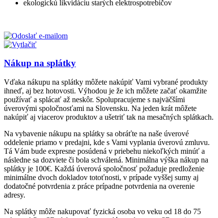
ekologickú likvidáciu starých elektrospotrebičov
Nákup na splátky
Vďaka nákupu na splátky môžete nakúpiť Vami vybrané produkty
ihneď, aj bez hotovosti. Výhodou je že ich môžete začať okamžite
používať a splácať až neskôr. Spolupracujeme s najväčšími
úverovými spoločnosťami na Slovensku. Na jeden krát môžete
nakúpiť aj viacerov produktov a ušetriť tak na mesačných splátkach.
Na vybavenie nákupu na splátky sa obráťte na naše úverové
oddelenie priamo v predajni, kde s Vami vyplania úverovú zmluvu.
Tá Vám bude expresne posúdená v priebehu niekoľkých minúť a
následne sa dozviete či bola schválená. Minimálna výška nákup na
splátky je 100€. Každá úverová spoločnosť požaduje predloženie
minimálne dvoch dokladov totoťnosti, v prípade vyššej sumy aj
dodatočné potvrdenia z práce prípadne potvrdenia na overenie
adresy.
Na splátky môže nakupovať fyzická osoba vo veku od 18 do 75