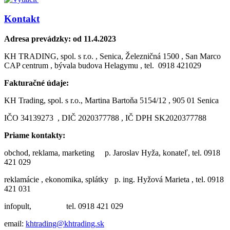
Kontakt
Adresa prevádzky: od 11.4.2023
KH TRADING, spol. s r.o. , Senica, Železničná 1500 , San Marco
CAP centrum , bývala budova Helagymu , tel. 0918 421029
Fakturačné údaje:
KH Trading, spol. s r.o., Martina Bartoňa 5154/12 , 905 01 Senica
IČO 34139273 , DIČ 2020377788 , IČ DPH SK2020377788
Priame kontakty:
obchod, reklama, marketing p. Jaroslav Hyža, konateľ, tel. 0918
421 029
reklamácie , ekonomika, splátky p. ing. Hyžová Marieta , tel. 0918
421 031
infopult, tel. 0918 421 029
email:
khtrading@khtrading.sk